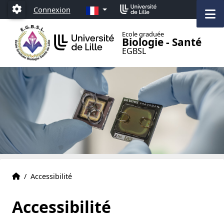
Accéder au menu principal
Accéder au contenu
FR
Connexion
M
Paramétrage
Ecole graduée
Biologie - Santé
EGBSL
Accueil
Accueil
/
Accessibilité
Accessibilité