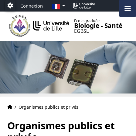
Accéder au menu principal
Accéder au contenu
FR
Connexion
M
Paramétrage
Ecole graduée
Biologie - Santé
EGBSL
Accueil
Accueil
/
Organismes publics et privés
Organismes publics et