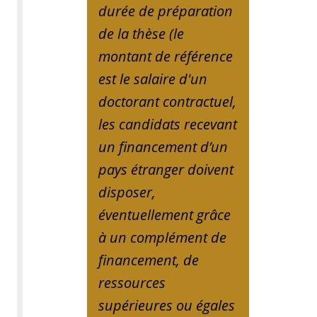
durée de préparation
de la thèse (le
montant de référence
est le salaire d'un
doctorant contractuel,
les candidats recevant
un financement d’un
pays étranger doivent
disposer,
éventuellement grâce
à un complément de
financement, de
ressources
supérieures ou égales