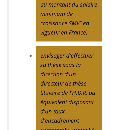
au montant du salaire
minimum de
croissance SMIC en
vigueur en France)
envisager d'effectuer
sa thèse sous la
direction d'un
directeur de thèse
titulaire de l'H.D.R. ou
équivalent disposant
d'un taux
d'encadrement
compatible - rattaché