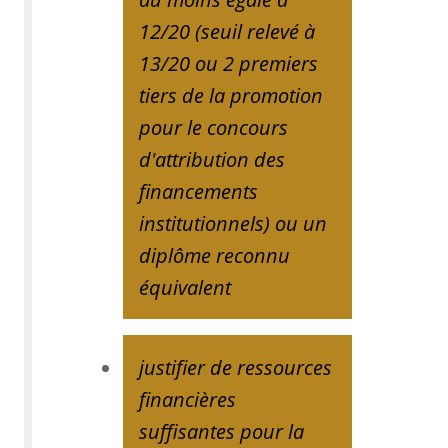
12/20 (seuil relevé à
13/20 ou 2 premiers
tiers de la promotion
pour le concours
d'attribution des
financements
institutionnels) ou un
diplôme reconnu
équivalent
justifier de ressources
financières
suffisantes pour la