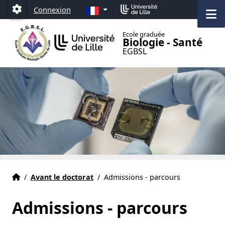
Accéder au menu principal
Accéder au contenu
FR
Connexion
M
Paramétrage
Ecole graduée
Biologie - Santé
EGBSL
Accueil
Accueil
/
Avant le doctorat
/
Admissions - parcours
Admissions - parcours