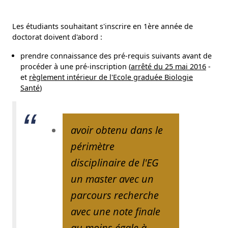
Les étudiants souhaitant s'inscrire en 1ère année de
doctorat doivent d'abord :
prendre connaissance des pré-requis suivants avant de
procéder à une pré-inscription (
arrêté du 25 mai 2016
-
et
règlement intérieur de l'Ecole graduée Biologie
Santé
)
avoir obtenu dans le
périmètre
disciplinaire de l'EG
un master avec un
parcours recherche
avec une note finale
au moins égale à